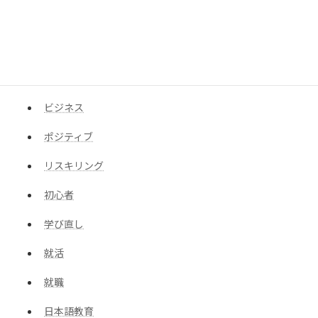
IT、SkillsBuild、オンライン講座、無料、ITパスポート
SkillsBuild
オンライン講座
ビジネス
ポジティブ
リスキリング
初心者
学び直し
就活
就職
日本語教育