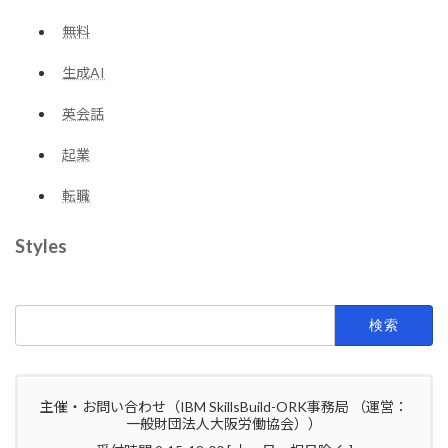
無料
生成AI
英会話
起業
転職
Styles
検
索:
主催・お問い合わせ（IBM SkillsBuild-ORK事務局 （運営：
一般財団法人大阪労働協会））